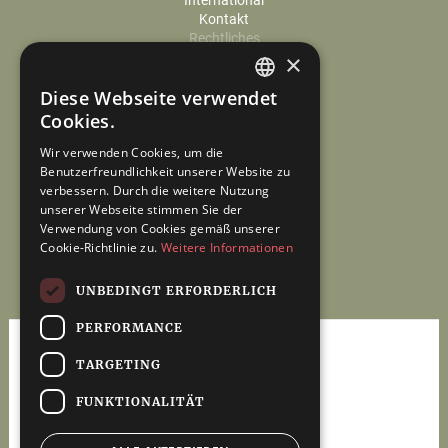
International
Kontakt
Rechtliches
×
Cookie-Einstellungen
Datenschutz
Diese Webseite verwendet
Impressum
GERMAN
Cookies.
ENGLISH
Wir verwenden Cookies, um die
Benutzerfreundlichkeit unserer Website zu
verbessern. Durch die weitere Nutzung
unserer Webseite stimmen Sie der
Verwendung von Cookies gemäß unserer
Cookie-Richtlinie zu.
Weitere Informationen
UNBEDINGT ERFORDERLICH
PERFORMANCE
TARGETING
FUNKTIONALITÄT
Steuerberatung &
Wirtschaftsprüfung