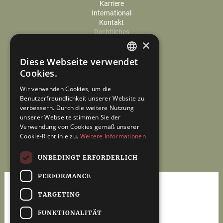
Karriere
International
Kontakt
Rechtliches
×
Cookie-Einstellungen
Datenschutz
Diese Webseite verwendet
Impressum
GERMAN
Cookies.
ENGLISH
Wir verwenden Cookies, um die
Benutzerfreundlichkeit unserer Website zu
verbessern. Durch die weitere Nutzung
unserer Webseite stimmen Sie der
Verwendung von Cookies gemäß unserer
Cookie-Richtlinie zu.
Weitere Informationen
UNBEDINGT ERFORDERLICH
PERFORMANCE
TARGETING
FUNKTIONALITÄT
Steuerberatung &