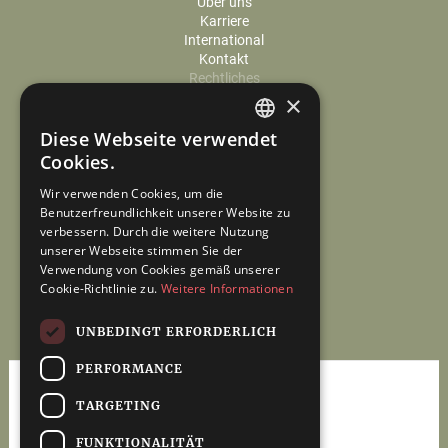
Über uns
Karriere
International
Kontakt
Rechtliches
Cookie-Einstellungen
×
Datenschutz
Diese Webseite verwendet
Impressum
GERMAN
Cookies.
ENGLISH
Wir verwenden Cookies, um die
Benutzerfreundlichkeit unserer Website zu
verbessern. Durch die weitere Nutzung
unserer Webseite stimmen Sie der
Verwendung von Cookies gemäß unserer
Cookie-Richtlinie zu.
Weitere Informationen
UNBEDINGT ERFORDERLICH
PERFORMANCE
TARGETING
FUNKTIONALITÄT