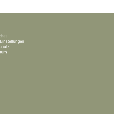
ches
Einstellungen
chutz
ssum