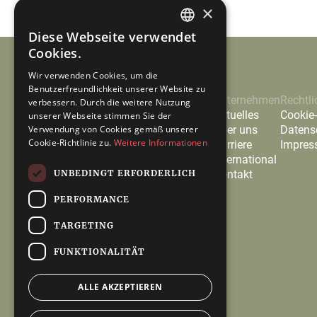
×
Diese Webseite verwendet
GERMAN
Cookies.
ENGLISH
Wir verwenden Cookies, um die
Benutzerfreundlichkeit unserer Website zu
Leistungen
Unternehmen
Rechtli
verbessern. Durch die weitere Nutzung
Sustainability Advisory
Aktuelles
Cookie-
unserer Webseite stimmen Sie der
Governance, Risk & Compliance
Über uns
Datens
Verwendung von Cookies gemäß unserer
Cookie-Richtlinie zu.
Weitere Informationen
Karriere
Impre
International
UNBEDINGT ERFORDERLICH
Kontakt
PERFORMANCE
TARGETING
FUNKTIONALITÄT
ALLE AKZEPTIEREN