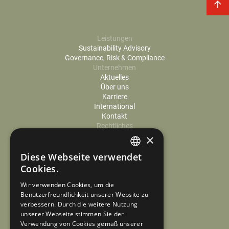
Leistungen
Sustainability Advisory
Governance, Risk & Compliance
Unternehmen
Aktuelles
Über uns
Karriere
International
Kontakt
Rechtliches
Cookie-Einstellungen
×
Datenschutz
Diese Webseite verwendet
Impressum
GERMAN
Cookies.
ENGLISH
Wir verwenden Cookies, um die
Benutzerfreundlichkeit unserer Website zu
verbessern. Durch die weitere Nutzung
unserer Webseite stimmen Sie der
Verwendung von Cookies gemäß unserer