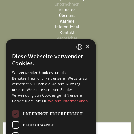
Unternehmen
Aktuelles
Über uns
Karriere
International
Kontakt
Rechtliches
×
Cookie-Einstellungen
Datenschutz
Diese Webseite verwendet
Impressum
GERMAN
Cookies.
ENGLISH
Wir verwenden Cookies, um die
Benutzerfreundlichkeit unserer Website zu
verbessern. Durch die weitere Nutzung
unserer Webseite stimmen Sie der
Verwendung von Cookies gemäß unserer
Cookie-Richtlinie zu.
Weitere Informationen
UNBEDINGT ERFORDERLICH
PERFORMANCE