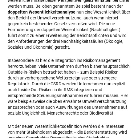
wesentliche Inhalte beider Perspektiven gleichermaßen berichtet
werden muss. Bei oben genanntem Beispiel besteht nach der
doppelten Wesentlichkeitsanalyse
nun eine Wesentlichkeit über
den Bericht der Umweltverschmutzung, auch wenn hierbei
gegen kein bestehendes Gesetz verstoßen wird. Die neue
Formulierung der doppelten Wesentlichkeit (Nachhaltigkeit)
führt somit zu einer Erweiterung der Berichtspflichten und wird
den Anforderungen der drei Nachhaltigkeitssäulen (Ökologie,
Soziales und Ökonomie) gerecht.
Insbesondere ist hier die Integration ins Risikomanagement
hervorzuheben: Viele Unternehmen dürften bisher hauptsächlich
Outside-in-Risiken betrachtet haben – zum Beispiel Risiken
durch unvorhergesehene Wetterereignisse oder strengere
Regulatorik. Durch die CSRD werden Unternehmen nun explizit
auch Inside-Out-Risiken in ihr RMS integrieren und
entsprechende Steuerungsmaßnahmen einführen müssen. Hier
wäre beispielsweise die oben erwähnte Umweltverschmutzung
anzusprechen oder auch Auswirkungen des Unternehmens auf
soziale Ungleichheit, Menschenrechte oder Biodiversität.
Mit der neuen Wesentlichkeitsdefinition werden die Interessen
von mehr Stakeholdern abgedeckt – die Berichterstattung wird